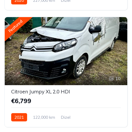
2020
227,000 km
Dizel
Featured
10
Citroen Jumpy XL 2.0 HDI
€6,799
2021
122,000 km
Dizel