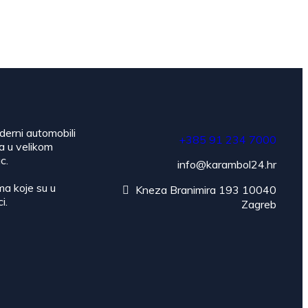
oderni automobili
+385 91 234 7000
 a u velikom
c.
info@karambol24.hr
ama koje su u
Kneza Branimira 193 10040
i.
Zagreb