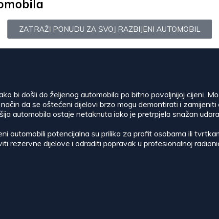
tomobila
ZATRAŽI PONUDU ZA SVOJ RAZBIJENI AUTOMOBIL
 kako bi došli do željenog automobila po bitno povoljnijoj cijeni. M
 način da se oštećeni dijelovi brzo mogu demontirati i zamijeniti
šija automobila ostaje netaknuta iako je pretrpjela snažan udara
ćeni automobili potencijalna su prilika za profit osobama ili tvrtk
i rezervne dijelove i odraditi popravak u profesionalnoj radionic